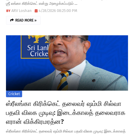
ஶ்ரீ லங்கா கிரிக்கெட் என்று அழைக்கப்படும் …
ARV Loshan
4/28/2026 08:25:00 PM
READ MORE »
Cricket
ஸ்ரீலங்கா கிரிக்கெட் தலைவர் ஷம்மி சில்வா
பதவி விலக முடிவு: இடைக்காலத் தலைவராக
எரான் விக்கிரமரத்ன?
ஸ்ரீலங்கா கிரிக்கெட் தலைவர் ஷம்மி சில்வா பதவி விலக முடிவு: இடைக்காலத்