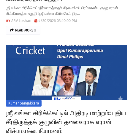
ஶ்ரீ லங்கா கிரிக்கெட்: நிர்வாகத்தைச் சீரமைக்கப் பிரம்மாண்ட குழு; எரான்
விக்கிரமரத்ன உறுதி ! ஶ்ரீ லங்கா கிரிக்கெட் நிற…
ARV Loshan
4/30/2026 03:40:00 PM
READ MORE »
Kumar Sangakkara
ஶ்ரீ லங்கா கிரிக்கெட்டில் அதிரடி மாற்றம்: புதிய
சீர்திருத்தக் குழுவின் தலைவராக எரான்
விக்ரமரத்ன நியமனம்