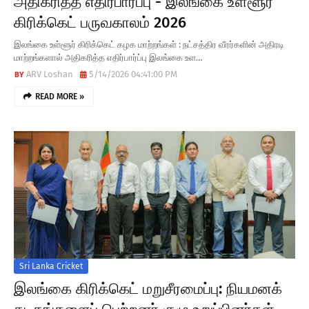
அதிகரித்த எதிர்பார்ப்பு - இலங்கை உள்ளூர்
கிரிக்கெட் பருவகாலம் 2026
இலங்கை உள்ளூர் கிரிக்கெட் கழக மாற்றங்கள் : நட்சத்திர வீரர்களின் அதிரடி
மாற்றங்களால் அதிகரித்த எதிர்பார்ப்பு இலங்கை உள…
ARV Loshan
5/14/2026 04:41:00 PM
READ MORE »
Sri Lanka Cricket
இலங்கை கிரிக்கெட் மறுசீரமைப்பு: நியமனக்