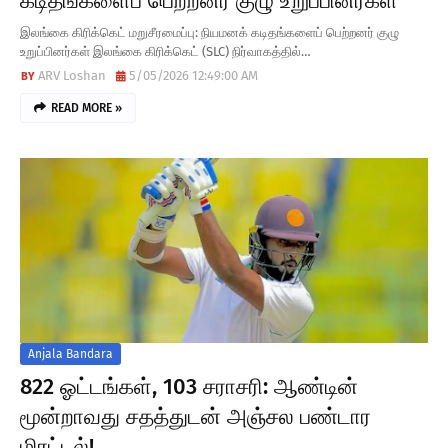
கடிதங்களைப் பெற்றனர் குழு உறுப்பினர்கள்
இலங்கை கிரிக்கெட் மறுசீரமைப்பு: நியமனக் கடிதங்களைப் பெற்றனர் குழு
உறுப்பினர்கள் இலங்கை கிரிக்கெட் (SLC) நிர்வாகத்தில்…
ARV Loshan
5/05/2026 12:49:00 AM
READ MORE »
Anjala Bandara
822 ஓட்டங்கள், 103 சராசரி: ஆண்டின்
மூன்றாவது சதத்துடன் அஞ்சல பண்டார
மிரட்டல்!