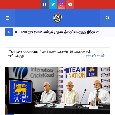
ொடர்ந்து
ICC T20I தரவரிசை: மீண்டும் முதலிடத்தைப் பிடித்தது இந்தியா!
202
ா குப்தா!
நேர
L
A
SRI LANKA CRICKET
லேபிளைக் கொண்ட இடுகைகளைக்
T
காட்டுகிறது
எல்லாம் காண்பி
E
S
T
U
P
D
A