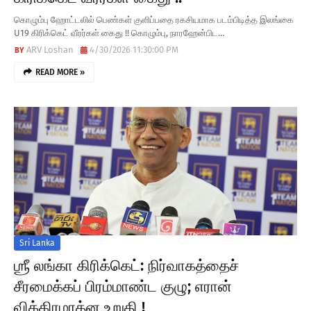
கொழும்பு ஹோட்டலில் பெண்கள் குளிப்பதை ரகசியமாக படம்பிடித்த இலங்கை
U19 கிரிக்கெட் வீரர்கள் கைது !! கொழும்பு, நாரஹேன்பிட…
ARV Loshan
4/30/2026 11:30:00 PM
READ MORE »
Sri Lanka
ஶ்ரீ லங்கா கிரிக்கெட்: நிர்வாகத்தைச்
சீரமைக்கப் பிரம்மாண்ட குழு; எரான்
விக்கிரமரத்ன உறுதி !