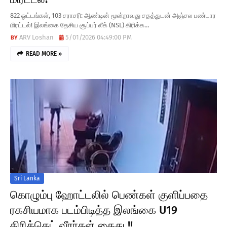
822 ஓட்டங்கள், 103 சராசரி: ஆண்டின் மூன்றாவது சதத்துடன் அஞ்சல பண்டார
மிரட்டல்! இலங்கை தேசிய சூப்பர் லீக் (NSL) கிரிக்க…
ARV Loshan
5/01/2026 04:49:00 PM
READ MORE »
Sri Lanka
கொழும்பு ஹோட்டலில் பெண்கள் குளிப்பதை
ரகசியமாக படம்பிடித்த இலங்கை U19
கிரிக்கெட் வீரர்கள் கைது !!