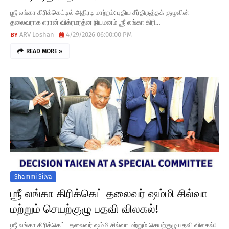
ஶ்ரீ லங்கா கிரிக்கெட்டில் அதிரடி மாற்றம்: புதிய சீர்திருத்தக் குழுவின்
தலைவராக எரான் விக்ரமரத்ன நியமனம் ஶ்ரீ லங்கா கிரி…
ARV Loshan
4/29/2026 06:00:00 PM
READ MORE »
Shammi Silva
ஶ்ரீ லங்கா கிரிக்கெட் தலைவர் ஷம்மி சில்வா
மற்றும் செயற்குழு பதவி விலகல்!
ஶ்ரீ லங்கா கிரிக்கெட் தலைவர் ஷம்மி சில்வா மற்றும் செயற்குழு பதவி விலகல்!