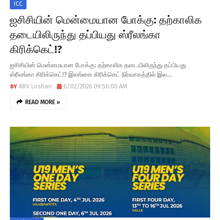
T
ICC
ஐசிசியின் மென்மையான போக்கு: தற்காலிக
E
தடையிலிருந்து தப்பியது ஸ்ரீலங்கா
S
கிரிக்கெட்!?
ஐசிசியின் மென்மையான போக்கு: தற்காலிக தடையிலிருந்து தப்பியது
ஸ்ரீலங்கா கிரிக்கெட்!? இலங்கை கிரிக்கெட் நிர்வாகத்தில் இல…
ARV Loshan
6/02/2026 09:56:00 AM
READ MORE »