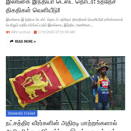
இலங்கை இந்தியா டெஸ்ட் தொடர்: உத்தேச
திகதிகள் வெளியீடு!
இலங்கை இ ந்தியா டெஸ்ட் தொடர்: உத்தேச திகதிகள் வெளியீடு! ரசிகர்களால்
பெரிதும் எதிர்பார்க்கப்படும் இலங்கை, இந்திய அணிகள…
ARV Loshan
5/19/2026 07:55:00 AM
READ MORE »
Domestic Cricket
நட்சத்திர வீரர்களின் அதிரடி மாற்றங்களால்