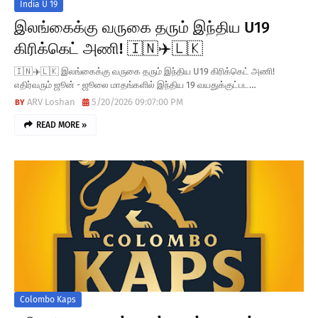
India U 19
இலங்கைக்கு வருகை தரும் இந்திய U19
கிரிக்கெட் அணி! 🇮🇳✈️🇱🇰
🇮🇳✈️🇱🇰 இலங்கைக்கு வருகை தரும் இந்திய U19 கிரிக்கெட் அணி!
எதிர்வரும் ஜூன் - ஜூலை மாதங்களில் இந்திய 19 வயதுக்குட்பட…
ARV Loshan
5/20/2026 09:07:00 PM
READ MORE »
Colombo Kaps