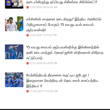
தடையிலிருந்து தப்பியது ஸ்ரீலங்கா கிரிக்கெட்!?
6/02/2026 09:56:00 AM
சச்சினின் சாதனை உடைகிறது? இந்திய அணியில்
அறிமுகமாகப் போகும் 15 வயது புயல் வைபவ்
சூர்யவன்ஷி!
6/26/2026 12:19:00 PM
15 வயது வைபவ் சூர்யவன்ஷிக்கு இங்கிலாந்தில்
தனி உடைமாற்றும் அறை! ஐசிசி விதிகளால் விநோத
கட்டுப்பாடு
6/25/2026 02:48:00 AM
மேற்கிந்தியத் தீவுகளை சுருட்டிய ஜடேஜா !
இலகுவான வெற்றியுடன் தொடரைக் கைப்பற்றிய
இந்தியா !!
11/02/2018 11:49:00 AM