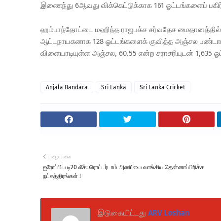
இணைந்து 6ஆவது விக்கெட்டுக்காக 161 ஓட்டங்களைப் பகி
ஹம்பாந்தோட்டை மஹிந்த ராஜபக்ச சர்வதேச மைதானத்தில் ந
ஆட்டநாயகனாக 128 ஓட்டங்களைக் குவித்த அஞ்சல பண்டார தெ
விளையாடியுள்ள அஞ்சல, 60.55 என்ற சராசரியுடன் 1,635 ஓ
Anjala Bandara
Sri Lanka
Sri Lanka Cricket
பழையவை
ஐரோப்பிய டி20 லீக்: ரொட்டர்டாம் அணியை வாங்கிய தென்னாப்பிரிக்க
நட்சத்திரங்கள் !
இடுகையிட்டது
ARV Loshan