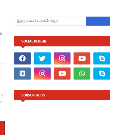
ு.
SOCIAL PLUGIN
SUBSCRIBE US
ு
ி !