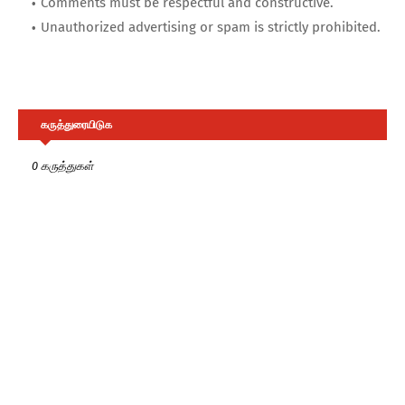
Comments must be respectful and constructive.
T
Unauthorized advertising or spam is strictly prohibited.
E
S
கருத்துரையிடுக
0 கருத்துகள்