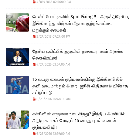
4/09/2018 02:56:00 PM
டெஸ்ட் போட்டிகளில் Spot Fixing !! - அவுஸ்திரேலிய,
இங்கிலாந்து வீரர்கள் மீதான குற்றச்சாட்டை
மறுக்கும் சபைகள் !
5/27/2018 09:29:00 PM
தேசிய ஒலிம்பிக் குழுவின் தலைவரானார் அசங்க
செனவிரட்ன!
4/27/2026 03:07:00 AM
15 வயது வைபவ் சூர்யவன்ஷிக்கு இங்கிலாந்தில்
தனி உடைமாற்றும் அறை! ஐசிசி விதிகளால் விநோத
கட்டுப்பாடு
6/25/2026 02:48:00 AM
சச்சினின் சாதனை உடைகிறது? இந்திய அணியில்
அறிமுகமாகப் போகும் 15 வயது புயல் வைபவ்
சூர்யவன்ஷி!
6/26/2026 12:19:00 PM