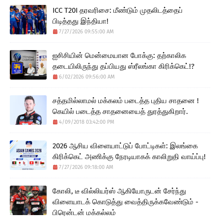
ICC T20I தரவரிசை: மீண்டும் முதலிடத்தைப்
பிடித்தது இந்தியா!
7/27/2026 09:55:00 AM
ஐசிசியின் மென்மையான போக்கு: தற்காலிக
தடையிலிருந்து தப்பியது ஸ்ரீலங்கா கிரிக்கெட்!?
6/02/2026 09:56:00 AM
சத்தமில்லாமல் மக்கலம் படைத்த புதிய சாதனை !
கெயில் படைத்த சாதனையைத் துரத்துகிறார்.
4/09/2018 03:42:00 PM
2026 ஆசிய விளையாட்டுப் போட்டிகள்: இலங்கை
கிரிக்கெட் அணிக்கு நேரடியாகக் காலிறுதி வாய்ப்பு!
7/27/2026 09:18:00 AM
கோலி, டீ வில்லியர்ஸ் ஆகியோருடன் சேர்ந்து
விளையாடக் கொடுத்து வைத்திருக்கவேண்டும் -
பிரென்டன் மக்கல்லம்