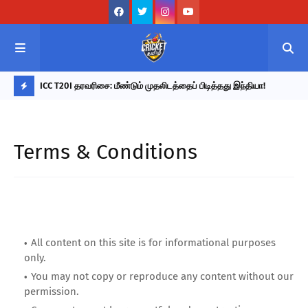
ொடர்ந்து
ICC T20I தரவரிசை: மீண்டும் முதலிடத்தைப் பிடித்தது இந்தியா!
202
ா குப்தா!
நேர
L
A
Terms & Conditions
T
E
S
T
U
All content on this site is for informational purposes
P
only.
D
You may not copy or reproduce any content without our
permission.
A