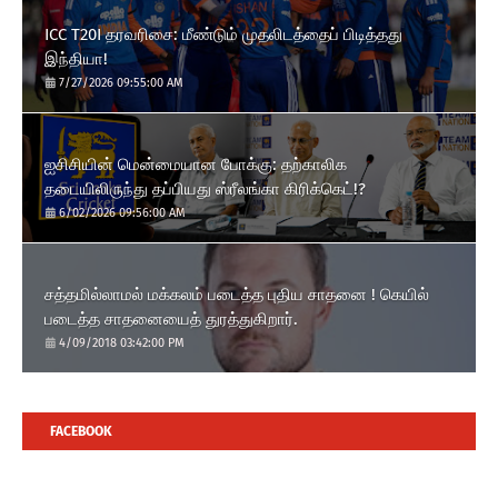
ICC T20I தரவரிசை: மீண்டும் முதலிடத்தைப் பிடித்தது
இந்தியா!
7/27/2026 09:55:00 AM
ஐசிசியின் மென்மையான போக்கு: தற்காலிக
தடையிலிருந்து தப்பியது ஸ்ரீலங்கா கிரிக்கெட்!?
6/02/2026 09:56:00 AM
சத்தமில்லாமல் மக்கலம் படைத்த புதிய சாதனை ! கெயில்
படைத்த சாதனையைத் துரத்துகிறார்.
4/09/2018 03:42:00 PM
FACEBOOK