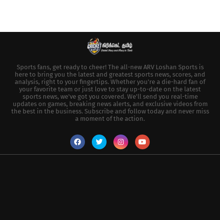
Sports fans, get ready to cheer! The all-new ARV Loshan Sports is
here to bring you the latest and greatest sports news, scores, and
analysis, right to your fingertips. Whether you're a die-hard fan of
your favorite team or just love to stay up-to-date on the latest
sports news, we've got you covered. We'll send you real-time
updates on games, breaking news alerts, and exclusive videos from
the best in the business. Subscribe and follow today and never miss
a moment of the action.