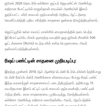
ஐபிஎல் 2026 தொடரில் லக்னோ சூப்பர் ஜெயண்ட்ஸ் அணிக்கு
எதிரான போட்டியில் ராஜஸ்தான் ராயல்ஸ் அணியின் இளம்
துடுப்பாட்ட வீரர் வைபவ் சூர்யவன்ஷி அதிரடி ஆட்டத்தை
வெளிப்படுத்தி புதிய சரித்திர சாதனை ஒன்றை நிகழ்த்தியுள்ளார்.
ஜெய்ப்பூரில் உள்ள சவாய் மான்சிங் மைதானத்தில் நடைபெற்ற
இப்போட்டியில், மிகக் குறைந்த வயதில் ஒரு ஐபிஎல் சீசனில் 500
ஓட்டங்களை (Runs) கடந்த வீரர் என்ற பெருமையை அவர்
தன்வசப்படுத்தியுள்ளார்.
ரிஷப் பண்ட்டின் சாதனை முறியடிப்பு:
இதற்கு முன்னர் 2018 ஆம் ஆண்டு டெல்லி டேர்டெவில்ஸ் (தற்போது
டெல்லி கேப்பிடல்ஸ்) அணிக்காக விளையாடிய போது ரிஷப் பண்ட்
இந்த வரலாற்றுச் சாதனையைப் படைத்திருந்தார். தற்போது 15
வயதேயான இளம் சுட்டிப் புயல் வைபவ் சூர்யவன்ஷி, பண்ட்டின்
அந்த நீண்ட கால சாதனையை முறியடித்து அசத்தியுள்ளார்.
லக்னோ அணிக்கு எதிராக களமிறங்கிய அவர், ஆரம்பத்தில்
நிதானம் காட்டி பின்னர் அதிரடியாக மாறி மைதானத்தின்