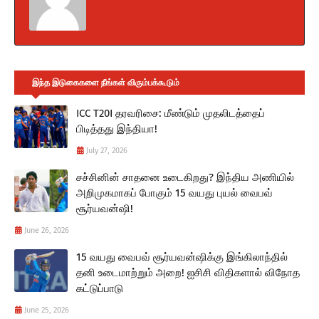
இந்த இடுகைகளை நீங்கள் விரும்பக்கூடும்
ICC T20I தரவரிசை: மீண்டும் முதலிடத்தைப்
பிடித்தது இந்தியா!
July 27, 2026
சச்சினின் சாதனை உடைகிறது? இந்திய அணியில்
அறிமுகமாகப் போகும் 15 வயது புயல் வைபவ்
சூர்யவன்ஷி!
June 26, 2026
15 வயது வைபவ் சூர்யவன்ஷிக்கு இங்கிலாந்தில்
தனி உடைமாற்றும் அறை! ஐசிசி விதிகளால் விநோத
கட்டுப்பாடு
June 25, 2026