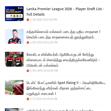
Lanka Premier League 2026 - Player Draft List -
Full Details
5/30/2026 02:27:00 PM
சத்தமில்லாமல் மக்கலம் படைத்த புதிய சாதனை !
கெயில் படைத்த சாதனையைத் துரத்துகிறார்.
4/09/2018 03:42:00 PM
கோலி, டீ வில்லியர்ஸ் ஆகியோருடன் சேர்ந்து
விளையாடக் கொடுத்து வைத்திருக்கவேண்டும் -
பிரென்டன் மக்கல்லம்
4/09/2018 02:56:00 PM
டெஸ்ட் போட்டிகளில் Spot Fixing !! - அவுஸ்திரேலிய,
இங்கிலாந்து வீரர்கள் மீதான குற்றச்சாட்டை
மறுக்கும் சபைகள் !
5/27/2018 09:29:00 PM
ஐசிசியின் மென்மையான போக்கு: தற்காலிக