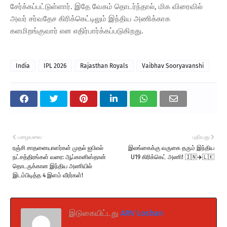
சேர்க்கப்பட்டுள்ளார். இதே வேகம் தொடர்ந்தால், மிக விரைவில்
அவர் சர்வதேச கிரிக்கெட்டிலும் இந்திய அணிக்காக
களமிறங்குவார் என எதிர்பார்க்கப்படுகிறது.
India
IPL 2026
Rajasthan Royals
Vaibhav Sooryavanshi
பழையவை
புதியது
ரஞ்சி சாதனையாளர்கள் முதல் ஐபிஎல்
இலங்கைக்கு வருகை தரும் இந்திய
நட்சத்திரங்கள் வரை: ஆப்கானிஸ்தான்
U19 கிரிக்கெட் அணி! 🇮🇳✈️🇱🇰
தொடருக்கான இந்திய அணியில்
இடம்பிடித்த 4 இளம் வீரர்கள்!
இடுகையிட்டது
ARV Loshan