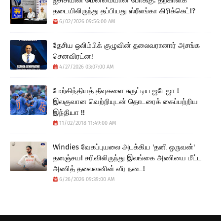
தடையிலிருந்து தப்பியது ஸ்ரீலங்கா கிரிக்கெட்!?
6/02/2026 09:56:00 AM
தேசிய ஒலிம்பிக் குழுவின் தலைவரானார் அசங்க
செனவிரட்ன!
4/27/2026 03:07:00 AM
மேற்கிந்தியத் தீவுகளை சுருட்டிய ஜடேஜா !
இலகுவான வெற்றியுடன் தொடரைக் கைப்பற்றிய
இந்தியா !!
11/02/2018 11:49:00 AM
Windies வேகப்புயலை அடக்கிய 'தனி ஒருவன்'
தனஞ்சய! சரிவிலிருந்து இலங்கை அணியை மீட்ட
அணித் தலைவனின் வீர நடை!
6/26/2026 09:39:00 AM