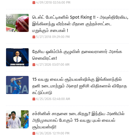
4/09/2018 02:56:00 PM
டெஸ்ட் போட்டிகளில் Spot Fixing !! - அவுஸ்திரேலிய,
இங்கிலாந்து வீரர்கள் மீதான குற்றச்சாட்டை
மறுக்கும் சபைகள் !
5/27/2018 09:29:00 PM
தேசிய ஒலிம்பிக் குழுவின் தலைவரானார் அசங்க
செனவிரட்ன!
4/27/2026 03:07:00 AM
15 வயது வைபவ் சூர்யவன்ஷிக்கு இங்கிலாந்தில்
தனி உடைமாற்றும் அறை! ஐசிசி விதிகளால் விநோத
கட்டுப்பாடு
6/25/2026 02:48:00 AM
சச்சினின் சாதனை உடைகிறது? இந்திய அணியில்
அறிமுகமாகப் போகும் 15 வயது புயல் வைபவ்
சூர்யவன்ஷி!
6/26/2026 12:19:00 PM