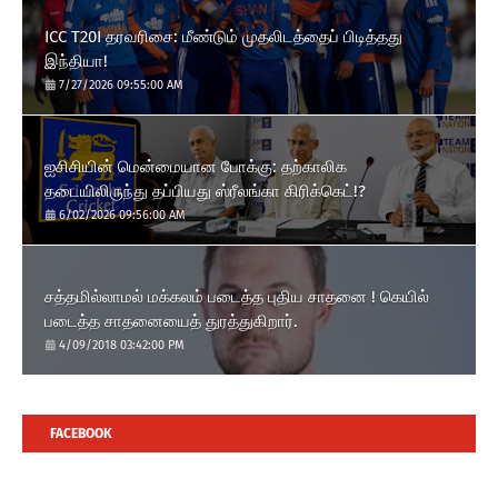
ICC T20I தரவரிசை: மீண்டும் முதலிடத்தைப் பிடித்தது
இந்தியா!
7/27/2026 09:55:00 AM
ஐசிசியின் மென்மையான போக்கு: தற்காலிக
தடையிலிருந்து தப்பியது ஸ்ரீலங்கா கிரிக்கெட்!?
6/02/2026 09:56:00 AM
சத்தமில்லாமல் மக்கலம் படைத்த புதிய சாதனை ! கெயில்
படைத்த சாதனையைத் துரத்துகிறார்.
4/09/2018 03:42:00 PM
FACEBOOK