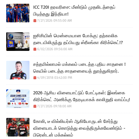
ICC T20I தரவரிசை: மீண்டும் முதலிடத்தைப்
பிடித்தது இந்தியா!
7/27/2026 09:55:00 AM
ஐசிசியின் மென்மையான போக்கு: தற்காலிக
தடையிலிருந்து தப்பியது ஸ்ரீலங்கா கிரிக்கெட்!?
6/02/2026 09:56:00 AM
சத்தமில்லாமல் மக்கலம் படைத்த புதிய சாதனை !
கெயில் படைத்த சாதனையைத் துரத்துகிறார்.
4/09/2018 03:42:00 PM
2026 ஆசிய விளையாட்டுப் போட்டிகள்: இலங்கை
கிரிக்கெட் அணிக்கு நேரடியாகக் காலிறுதி வாய்ப்பு!
7/27/2026 09:18:00 AM
கோலி, டீ வில்லியர்ஸ் ஆகியோருடன் சேர்ந்து
விளையாடக் கொடுத்து வைத்திருக்கவேண்டும் -
பிரென்டன் மக்கல்லம்