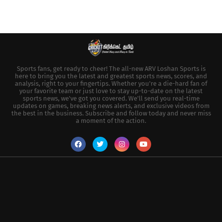
Sports fans, get ready to cheer! The all-new ARV Loshan Sports is
here to bring you the latest and greatest sports news, scores, and
analysis, right to your fingertips. Whether you're a die-hard fan of
your favorite team or just love to stay up-to-date on the latest
sports news, we've got you covered. We'll send you real-time
updates on games, breaking news alerts, and exclusive videos from
the best in the business. Subscribe and follow today and never miss
a moment of the action.