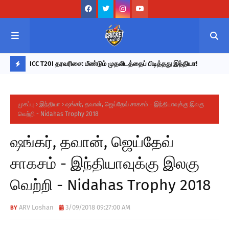
ொடர்ந்து
ICC T20I தரவரிசை: மீண்டும் முதலிடத்தைப் பிடித்தது இந்தியா!
202
ா குப்தா!
நேர
L
A
முகப்பு
இந்தியா
ஷங்கர், தவான், ஜெய்தேவ் சாகசம் - இந்தியாவுக்கு இலகு
T
வெற்றி - Nidahas Trophy 2018
E
ஷங்கர், தவான், ஜெய்தேவ்
S
T
சாகசம் - இந்தியாவுக்கு இலகு
U
வெற்றி - Nidahas Trophy 2018
P
D
ARV Loshan
3/09/2018 09:27:00 AM
A