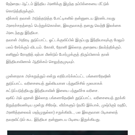
T
நேற்றைய ஆட்டம் இந்திய அணிக்கு இழந்த நம்பிக்கையை மீட்டுக்
கொடுத்திருக்கும்.
E
ஷீக்கார் தவான் அடுத்தடுத்த போட்டிகளில் தன்னுடைய இரண்டாவது
S
அரைச்சதத்தைப் பெற்றுக்கொள்ள, இலகுவாகத் தனது வெற்றி இலக்கை
அடைந்தது இந்தியா.
தவான் அதிரடி துடுப்பாட்ட ஓட்டக்குவிப்பில் இருப்பது இந்தியாவுக்கு மேலும்
பலம் சேர்க்கும் விடயம். கோலி, தோனி இல்லாத குறையை நிவர்த்திக்கும்.
எனினும் ரோஹித் ஷர்மா மீண்டும் போர்முக்குத் திரும்பினால் தான்
இந்தியாவினால் ஆதிக்கம் செலுத்தமுடியும்.
முன்னதாக அச்சுறுத்தும் என்று எதிர்பார்க்கப்பட்ட பங்களாதேஷின்
துடுப்பாட்ட வரிசையைத் துல்லியமான பந்துவீச்சில் மூலமாகக்
கட்டுப்படுத்தியது இந்தியாவின் இளைய பந்துவீச்சு வரிசை.
ஷகிப் அல் ஹசன் இல்லாத பங்களாதேஷின் துடுப்பாட்ட வரிசையைத் தூக்கி
நிறுத்தவேண்டிய மூன்று சிரேஷ்ட வீரர்களும் (தமீம் இக்பால், முஷ்பிகுர் ரஹீம்,
அணித்தலைவர் மஹ்முதுல்லா) சறுக்கிவிட, பல இலகுவான பிடிகளைத்
தவறவிட்டும் கூட இந்தியா தன்னுடைய பிடியை இறுக்கியது.