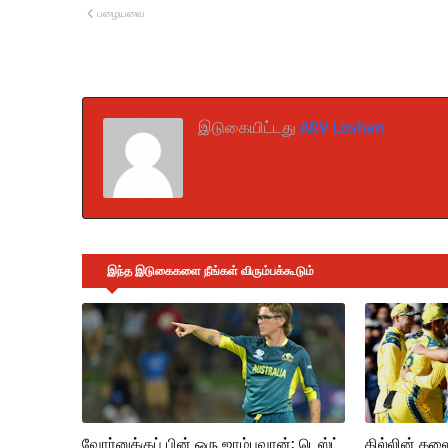
பழையவை
இடுகையிட்டது
ARV Loshan
இந்த இடுகைகளை நீங்கள் விரும்பக்கூடும்
வோர்னுக்குப் பின் ஒரு ஜாம்பவான்: டெஸ்ட்
கில்லின் த