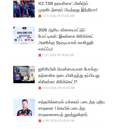
ICC T20I தரவரிசை: மீண்டும்
முதலிடத்தைப் பிடித்தது இந்தியா!
7/27/2026 09:55:00 AM
2026 ஆசிய விளையாட்டுப்
போட்டிகள்: இலங்கை கிரிக்கெட்
அணிக்கு நேரடியாகக் காலிறுதி
வாய்ப்பு!
7/27/2026 09:18:00 AM
ஐசிசியின் மென்மையான போக்கு:
தற்காலிக தடையிலிருந்து தப்பியது
ஸ்ரீலங்கா கிரிக்கெட்!?
6/02/2026 09:56:00 AM
சத்தமில்லாமல் மக்கலம் படைத்த புதிய
சாதனை ! கெயில் படைத்த
சாதனையைத் துரத்துகிறார்.
4/09/2018 03:42:00 PM