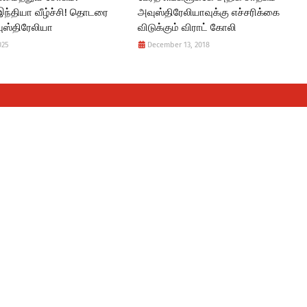
இந்தியா வீழ்ச்சி! தொடரை
அவுஸ்திரேலியாவுக்கு எச்சரிக்கை
ுஸ்திரேலியா
விடுக்கும் விராட் கோலி
025
December 13, 2018