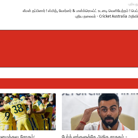
புதியத
லீமன் தப்பினார் ! ஸ்மித், வோர்னர் & பான்க்ரொஃப்ட் உடனடி வெளியேற்றம் ! பெய
புதிய தலைவர் - Cricket Australia அறிவிப
லைமைத்துவ சோகம்:
பேர்த் எங்களுக்கே அதிக சாதகம் -