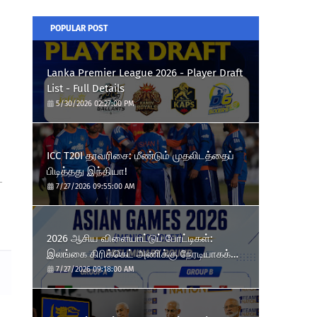
POPULAR POST
Lanka Premier League 2026 - Player Draft
List - Full Details
5/30/2026 02:27:00 PM
ICC T20I தரவரிசை: மீண்டும் முதலிடத்தைப்
பிடித்தது இந்தியா!
்
7/27/2026 09:55:00 AM
2026 ஆசிய விளையாட்டுப் போட்டிகள்:
இலங்கை கிரிக்கெட் அணிக்கு நேரடியாகக்
காலிறுதி வாய்ப்பு!
7/27/2026 09:18:00 AM