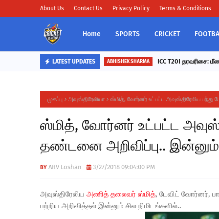
About Us
Contact Us
Privacy Policy
Terms & Conditions
Home
SPORTS
CRICKET
FOOTBA
ICC T20I தரவரிசை: மீண்
LATEST UPDATES
ABHISHEK SHARMA
முகப்பு
அவுஸ்திரேலியா
ஸ்மித், வோர்னர் உட்பட்ட அவுஸ்திரேலிய பந்து
ஸ்மித், வோர்னர் உட்பட்ட அவுஸ
தண்டனை அறிவிப்பு.. இன்னும் 
ARV Loshan
3/27/2018 09:04:00 PM
அவுஸ்திரேலிய
அணித் தலைவர் ஸ்மித்
, டேவிட் வோர்னர், 
பற்றிய அறிவித்தல் இன்னும் சில நிமிடங்களில்..