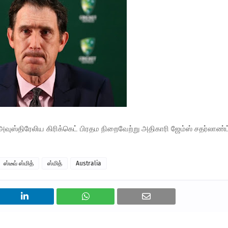
ஸ்திரேலிய கிரிக்கெட் பிரதம நிறைவேற்று அதிகாரி ஜேம்ஸ் சதர்லாண்ட
ஸ்டீவ் ஸ்மித்
ஸ்மித்
Australia