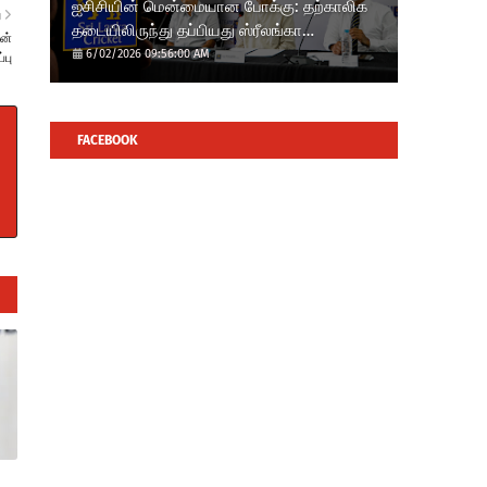
ஐசிசியின் மென்மையான போக்கு: தற்காலிக
ு
தடையிலிருந்து தப்பியது ஸ்ரீலங்கா
்ன்
கிரிக்கெட்!?
6/02/2026 09:56:00 AM
்பு
FACEBOOK