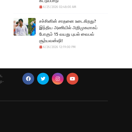
கட்டுப்பாடு
6/25/2026 02:48:00 AM
சச்சினின் சாதனை உடைகிறது?
இந்திய அணியில் அறிமுகமாகப்
போகும் 15 வயது புயல் வைபவ்
சூர்யவன்ஷி!
6/26/2026 12:19:00 PM
s,
up-