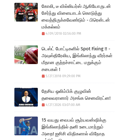
கோலி, டீ வில்லியர்ஸ் ஆகியோருடன்
சேர்ந்து விளையாடக் கொடுத்து
வைத்திருக்கவேண்டும் - பிரென்டன்
மக்கல்லம்
4/09/2018 02:56:00 PM
டெஸ்ட் போட்டிகளில் Spot Fixing !! -
அவுஸ்திரேலிய, இங்கிலாந்து வீரர்கள்
மீதான குற்றச்சாட்டை மறுக்கும்
சபைகள் !
5/27/2018 09:29:00 PM
தேசிய ஒலிம்பிக் குழுவின்
தலைவரானார் அசங்க செனவிரட்ன!
4/27/2026 03:07:00 AM
15 வயது வைபவ் சூர்யவன்ஷிக்கு
இங்கிலாந்தில் தனி உடைமாற்றும்
அறை! ஐசிசி விதிகளால் விநோத