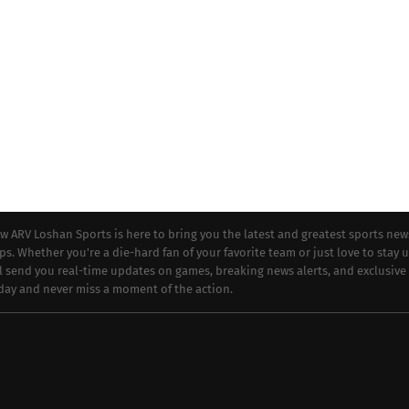
ew ARV Loshan Sports is here to bring you the latest and greatest sports new
ips. Whether you're a die-hard fan of your favorite team or just love to stay 
ll send you real-time updates on games, breaking news alerts, and exclusive
oday and never miss a moment of the action.