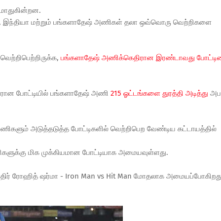
மோதுகின்றன.
ை, இந்தியா மற்றும் பங்களாதேஷ் அணிகள் தலா ஒவ்வொரு வெற்றிகளை
ற்றிபெற்றிருக்க,
பங்களாதேஷ் அணிக்கெதிரான இரண்டாவது போட்டி
ிரான போட்டியில் பங்களாதேஷ் அணி
215 ஓட்டங்களை துரத்தி அடித்து
அப
அணிகளும் அடுத்தடுத்த போட்டிகளில் வெற்றிபெற வேண்டிய கட்டாயத்தில்
ளுக்கு மிக முக்கியமான போட்டியாக அமையவுள்ளது.
எதிர் ரோஹித் ஷர்மா - Iron Man vs Hit Man மோதலாக அமையப்போகிறத