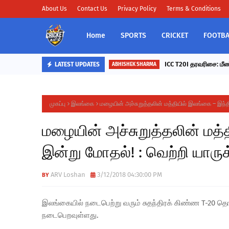
About Us
Contact Us
Privacy Policy
Terms & Conditions
Home
SPORTS
CRICKET
FOOTBA
ICC T20I தரவரிசை: மீண்
LATEST UPDATES
ABHISHEK SHARMA
முகப்பு
இலங்கை
மழையின் அச்சுறுத்தலின் மத்தியில் இலங்கை – இந்
மழையின் அச்சுறுத்தலின் மத
இன்று மோதல்! : வெற்றி யாரு
ARV Loshan
3/12/2018 04:30:00 PM
இலங்கையில் நடைபெற்று வரும் சுதந்திரக் கிண்ண T-20 த
நடைபெறவுள்ளது.