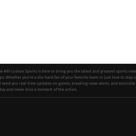
ew ARV Loshan Sports is here to bring you the latest and greatest sports new
ips. Whether you're a die-hard fan of your favorite team or just love to stay 
ll send you real-time updates on games, breaking news alerts, and exclusive
oday and never miss a moment of the action.