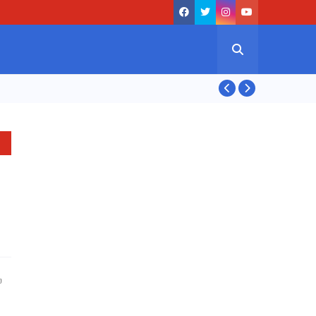
ASIAN GAMES 20
்