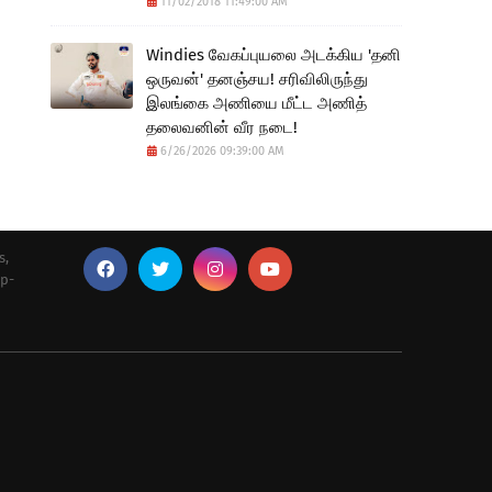
11/02/2018 11:49:00 AM
Windies வேகப்புயலை அடக்கிய 'தனி
ஒருவன்' தனஞ்சய! சரிவிலிருந்து
இலங்கை அணியை மீட்ட அணித்
தலைவனின் வீர நடை!
6/26/2026 09:39:00 AM
s,
up-