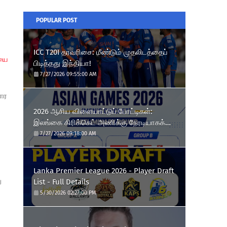
POPULAR POST
ICC T20I தரவரிசை: மீண்டும் முதலிடத்தைப்
யை
பிடித்தது இந்தியா!
7/27/2026 09:55:00 AM
ார
2026 ஆசிய விளையாட்டுப் போட்டிகள்:
இலங்கை கிரிக்கெட் அணிக்கு நேரடியாகக்
காலிறுதி வாய்ப்பு!
7/27/2026 09:18:00 AM
Lanka Premier League 2026 - Player Draft
ு
List - Full Details
5/30/2026 02:27:00 PM