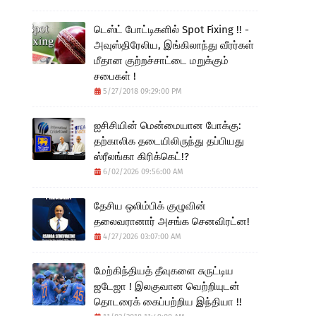
டெஸ்ட் போட்டிகளில் Spot Fixing !! -
அவுஸ்திரேலிய, இங்கிலாந்து வீரர்கள்
மீதான குற்றச்சாட்டை மறுக்கும்
சபைகள் !
5/27/2018 09:29:00 PM
ஐசிசியின் மென்மையான போக்கு:
தற்காலிக தடையிலிருந்து தப்பியது
ஸ்ரீலங்கா கிரிக்கெட்!?
6/02/2026 09:56:00 AM
தேசிய ஒலிம்பிக் குழுவின்
தலைவரானார் அசங்க செனவிரட்ன!
4/27/2026 03:07:00 AM
மேற்கிந்தியத் தீவுகளை சுருட்டிய
ஜடேஜா ! இலகுவான வெற்றியுடன்
தொடரைக் கைப்பற்றிய இந்தியா !!