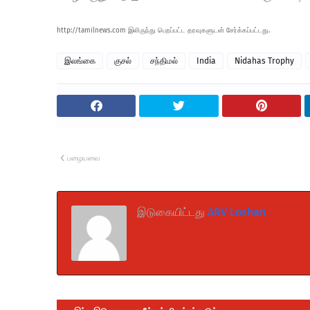
http://tamilnews.com இலிருந்து பெறப்பட்ட தரவுகளுடன் சேர்க்கப்பட்டது.
இலங்கை
குசல்
சந்திமல்
India
Nidahas Trophy
பழையவை
இடுகையிட்டது
ARV Loshan