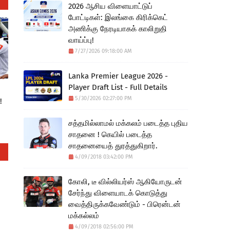
2026 ஆசிய விளையாட்டுப்
போட்டிகள்: இலங்கை கிரிக்கெட்
அணிக்கு நேரடியாகக் காலிறுதி
வாய்ப்பு!
7/27/2026 09:18:00 AM
Lanka Premier League 2026 -
Player Draft List - Full Details
5/30/2026 02:27:00 PM
!
சத்தமில்லாமல் மக்கலம் படைத்த புதிய
சாதனை ! கெயில் படைத்த
சாதனையைத் துரத்துகிறார்.
4/09/2018 03:42:00 PM
கோலி, டீ வில்லியர்ஸ் ஆகியோருடன்
சேர்ந்து விளையாடக் கொடுத்து
வைத்திருக்கவேண்டும் - பிரென்டன்
மக்கல்லம்
4/09/2018 02:56:00 PM