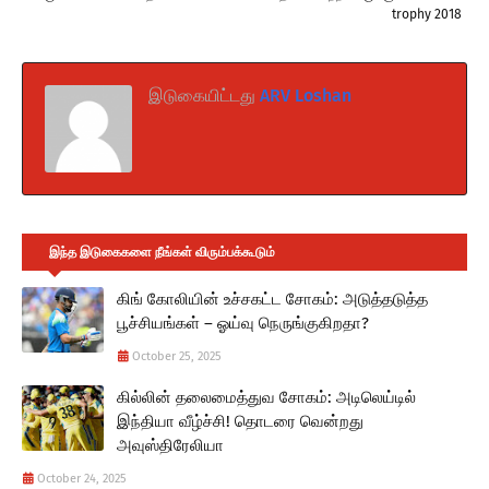
trophy 2018
இடுகையிட்டது
ARV Loshan
இந்த இடுகைகளை நீங்கள் விரும்பக்கூடும்
கிங் கோலியின் உச்சகட்ட சோகம்: அடுத்தடுத்த
பூச்சியங்கள் – ஓய்வு நெருங்குகிறதா?
October 25, 2025
கில்லின் தலைமைத்துவ சோகம்: அடிலெய்டில்
இந்தியா வீழ்ச்சி! தொடரை வென்றது
அவுஸ்திரேலியா
October 24, 2025