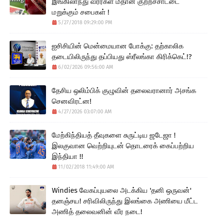
இங்கிலாந்து வீரர்கள் மீதான குற்றச்சாட்டை
மறுக்கும் சபைகள் !
5/27/2018 09:29:00 PM
ஐசிசியின் மென்மையான போக்கு: தற்காலிக
தடையிலிருந்து தப்பியது ஸ்ரீலங்கா கிரிக்கெட்!?
6/02/2026 09:56:00 AM
தேசிய ஒலிம்பிக் குழுவின் தலைவரானார் அசங்க
செனவிரட்ன!
4/27/2026 03:07:00 AM
மேற்கிந்தியத் தீவுகளை சுருட்டிய ஜடேஜா !
இலகுவான வெற்றியுடன் தொடரைக் கைப்பற்றிய
இந்தியா !!
11/02/2018 11:49:00 AM
Windies வேகப்புயலை அடக்கிய 'தனி ஒருவன்'
தனஞ்சய! சரிவிலிருந்து இலங்கை அணியை மீட்ட
அணித் தலைவனின் வீர நடை!