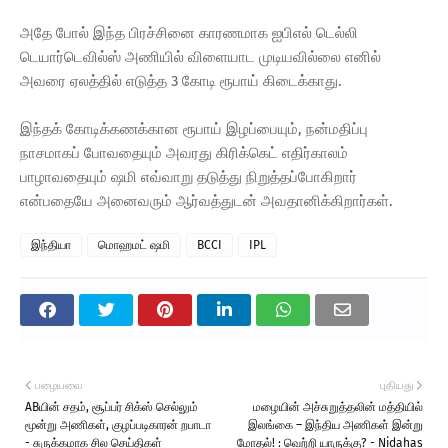
அதே போல் இந்த பிரச்சினை காரணமாக ஐபிஎல் டெல்லி
டெயார்டெவில்ஸ் அணியில் விளையாட முடியவில்லை எனில்
அவரை ஏலத்தில் எடுத்த 3 கோடி ரூபாய் கிடைக்காது.
இந்தக் கோடிக்கணக்கான ரூபாய் இழப்பையும், நன்மதிப்பு
நாசமாகப் போவதையும் அவரது கிரிக்கெட் எதிர்காலம்
பாழாவதையும் ஷமி எவ்வாறு தடுத்து நிறுத்தப்போகிறார்
என்பதையே அனைவரும் ஆர்வத்துடன் அவதானிக்கிறார்கள்.
இந்தியா
மொஹமட் ஷமி
BCCI
IPL
பழையவை
புதியது
ABயின் சதம், சூப்பர் சிக்ஸ் செல்லும்
மழையின் அச்சுறுத்தலின் மத்தியில்
மூன்று அணிகள், குழப்படிகாரன் றபாடா
இலங்கை – இந்திய அணிகள் இன்று
- சுருக்கமாக சில செய்திகள்
மோதல்! : வெற்றி யாருக்கு? - Nidahas