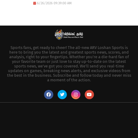
6/26/2026 09:39:00 AM
Sports fans, get ready to cheer! The all-new ARV Loshan Sports is
here to bring you the latest and greatest sports news, scores, and
analysis, right to your fingertips. Whether you're a die-hard fan of
your favorite team or just love to stay up-to-date on the latest
sports news, we've got you covered. We'll send you real-time
updates on games, breaking news alerts, and exclusive videos from
the best in the business. Subscribe and follow today and never miss
a moment of the action.