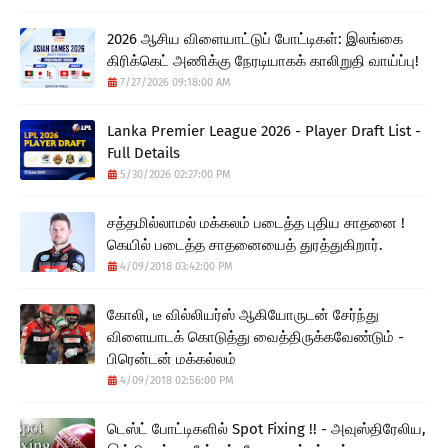
2026 ஆசிய விளையாட்டுப் போட்டிகள்: இலங்கை
கிரிக்கெட் அணிக்கு நேரடியாகக் காலிறுதி வாய்ப்பு!
7/27/2026 09:18:00 AM
Lanka Premier League 2026 - Player Draft List -
Full Details
5/30/2026 02:27:00 PM
சத்தமில்லாமல் மக்கலம் படைத்த புதிய சாதனை !
கெயில் படைத்த சாதனையைத் துரத்துகிறார்.
4/09/2018 03:42:00 PM
கோலி, டீ வில்லியர்ஸ் ஆகியோருடன் சேர்ந்து
விளையாடக் கொடுத்து வைத்திருக்கவேண்டும் -
பிரென்டன் மக்கல்லம்
4/09/2018 02:56:00 PM
டெஸ்ட் போட்டிகளில் Spot Fixing !! - அவுஸ்திரேலிய,