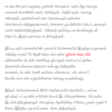
கடந்த சில நாட்களுக்கு முன்னர் மொஹமட் ஷமி மீது அவரது
மனைவி போலீஸில் புகார் அளித்தார். அதில் ஷமி, அவரது
சகோதரர், உறவினர்கள் என அனைவரும் தன்னை
கொடுமைப்படுத்துவதாகவும், கொலை முயற்சியில் ஈடுபட்டதாகவும்
புகார் தெரிவித்திருந்தார். அதோடு ஷமிக்கு பல பெண்களுடன்
தொடர்பு இருப்பதாகவும் கூறியிருந்தார்.
இப்படி ஷமி மனைவியின் புகாரால் பிரச்னையில் இருந்து வருவதால்
அடுத்த மாதம் 7ம் தேதி தொடங்க உள்ள
ஐபிஎல் தொடரில்
ஏற்கெனவே டெல்லி அணிக்கு ஒப்பந்தம் செய்யப்பட்டுள்ள
நிலையில் விளையாடுவாரா என்பது சந்தேகமே.
காரணம், டெல்லி அணி ஷமியை விளையாட விடலாமா?,
வேண்டாமா என மறுபரிசீலனை செய்து வருகின்றது.
இந்தப் பிரச்னைகளால் BCCI அண்மையில் வெளியிட்ட சம்பள
ஒப்பந்தப் பட்டியலில் சமியின் பெயர் இடம்பெறவில்லை. அப்படியே
இடம்பெற்றிருந்தாலும் அவருக்கு ஆண்டுக்கு 3 கோடி முதல் முதல் 5
கோடி (இந்திய ரூபாய்) வரை கிடைத்திருக்கும்.