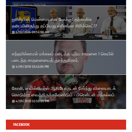
ஐசிசியின் மென்மையான போக்கு: தற்காலிக
தடையிலிருந்து தப்பியது ஸ்ரீலங்கா கிரிக்கெட்!?
6/02/2026 09:56:00 AM
சத்தமில்லாமல் மக்கலம் படைத்த புதிய சாதனை ! கெயில்
படைத்த சாதனையைத் துரத்துகிறார்.
4/09/2018 03:42:00 PM
கோலி, டீ வில்லியர்ஸ் ஆகியோருடன் சேர்ந்து விளையாடக்
கொடுத்து வைத்திருக்கவேண்டும் - பிரென்டன் மக்கல்லம்
4/09/2018 02:56:00 PM
FACEBOOK