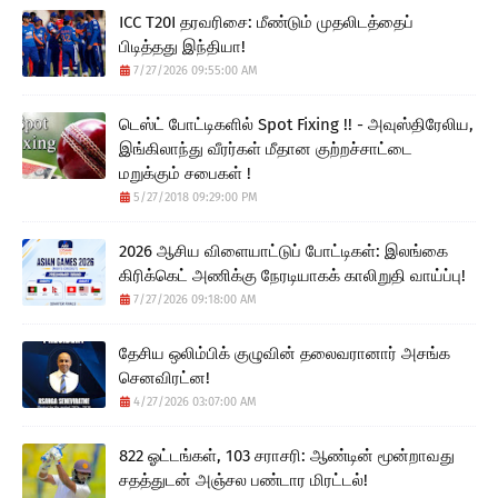
ICC T20I தரவரிசை: மீண்டும் முதலிடத்தைப்
பிடித்தது இந்தியா!
7/27/2026 09:55:00 AM
டெஸ்ட் போட்டிகளில் Spot Fixing !! - அவுஸ்திரேலிய,
இங்கிலாந்து வீரர்கள் மீதான குற்றச்சாட்டை
மறுக்கும் சபைகள் !
5/27/2018 09:29:00 PM
2026 ஆசிய விளையாட்டுப் போட்டிகள்: இலங்கை
கிரிக்கெட் அணிக்கு நேரடியாகக் காலிறுதி வாய்ப்பு!
7/27/2026 09:18:00 AM
தேசிய ஒலிம்பிக் குழுவின் தலைவரானார் அசங்க
செனவிரட்ன!
4/27/2026 03:07:00 AM
822 ஓட்டங்கள், 103 சராசரி: ஆண்டின் மூன்றாவது
சதத்துடன் அஞ்சல பண்டார மிரட்டல்!