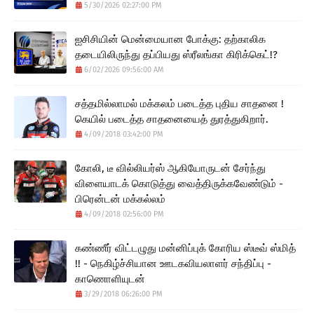
5/30/2026 02:27:00 PM
ஐசிசியின் மென்மையான போக்கு: தற்காலிக
தடையிலிருந்து தப்பியது ஸ்ரீலங்கா கிரிக்கெட்!?
6/02/2026 09:56:00 AM
சத்தமில்லாமல் மக்கலம் படைத்த புதிய சாதனை !
கெயில் படைத்த சாதனையைத் துரத்துகிறார்.
4/09/2018 03:42:00 PM
கோலி, டீ வில்லியர்ஸ் ஆகியோருடன் சேர்ந்து
விளையாடக் கொடுத்து வைத்திருக்கவேண்டும் -
பிரென்டன் மக்கல்லம்
4/09/2018 02:56:00 PM
கண்ணீர் விட்டழுது மன்னிப்புக் கோரிய ஸ்டீவ் ஸ்மித்
!! - நெகிழ்ச்சியான ஊடகவியலாளர் சந்திப்பு -
காணொளியுடன்
3/29/2018 06:26:00 PM