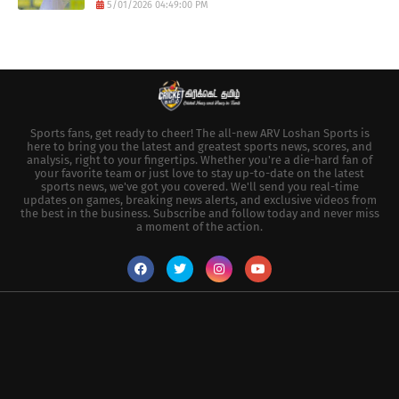
5/01/2026 04:49:00 PM
Sports fans, get ready to cheer! The all-new ARV Loshan Sports is
here to bring you the latest and greatest sports news, scores, and
analysis, right to your fingertips. Whether you're a die-hard fan of
your favorite team or just love to stay up-to-date on the latest
sports news, we've got you covered. We'll send you real-time
updates on games, breaking news alerts, and exclusive videos from
the best in the business. Subscribe and follow today and never miss
a moment of the action.