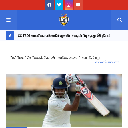
ொடர்ந்து
ICC T20I தரவரிசை: மீண்டும் முதலிடத்தைப் பிடித்தது இந்தியா!
202
ா குப்தா!
நேர
L
A
கட்டுரை
லேபிளைக் கொண்ட இடுகைகளைக் காட்டுகிறது
T
எல்லாம் காண்பி
E
S
T
U
P
D
A