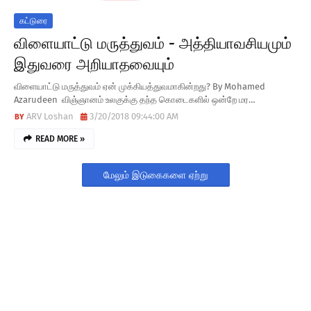
கட்டுரை
விளையாட்டு மருத்துவம் - அத்தியாவசியமும்
இதுவரை அறியாதவையும்
விளையாட்டு மருத்துவம் ஏன் முக்கியத்துவமாகின்றது? By Mohamed
Azarudeen விஞ்ஞானம் உலகுக்கு தந்த கொடைகளில் ஒன்றே மர…
ARV Loshan
3/20/2018 09:44:00 AM
READ MORE »
மேலும் இடுகைகளை ஏற்று