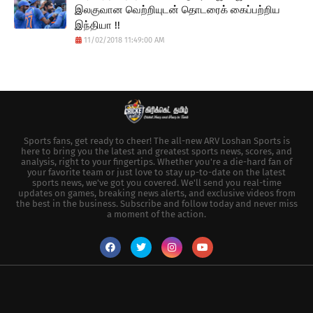
இலகுவான வெற்றியுடன் தொடரைக் கைப்பற்றிய
இந்தியா !!
11/02/2018 11:49:00 AM
Sports fans, get ready to cheer! The all-new ARV Loshan Sports is
here to bring you the latest and greatest sports news, scores, and
analysis, right to your fingertips. Whether you're a die-hard fan of
your favorite team or just love to stay up-to-date on the latest
sports news, we've got you covered. We'll send you real-time
updates on games, breaking news alerts, and exclusive videos from
the best in the business. Subscribe and follow today and never miss
a moment of the action.