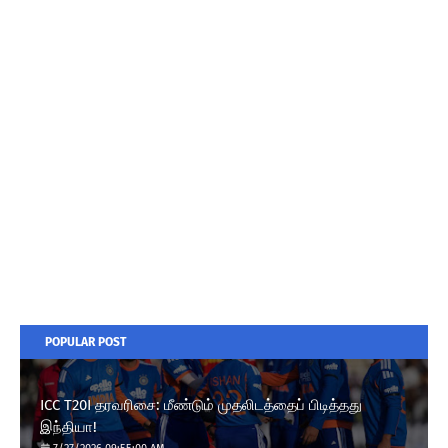
POPULAR POST
ICC T20I தரவரிசை: மீண்டும் முதலிடத்தைப் பிடித்தது
இந்தியா!