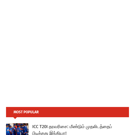
MOST POPULAR
ICC T20I தரவரிசை: மீண்டும் முதலிடத்தைப்
பிடித்தது இந்தியா!