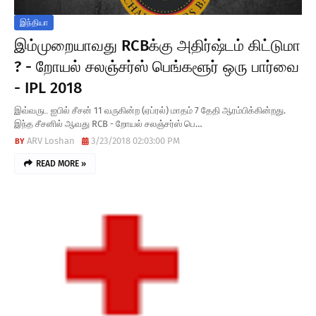
இந்தியா
இம்முறையாவது RCBக்கு அதிர்ஷ்டம் கிட்டுமா
? - றோயல் சலஞ்சர்ஸ் பெங்களூர் ஒரு பார்வை
- IPL 2018
இவ்வருட ஐபில் சீசன் 11 வருகின்ற (ஏப்ரல்) மாதம் 7 தேதி ஆரம்பிக்கின்றது.
இந்த சீசனில் ஆவது RCB - றோயல் சலஞ்சர்ஸ் பெ…
ARV Loshan
3/23/2018 02:03:00 PM
READ MORE »