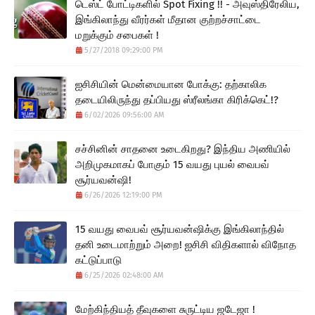
டெஸ்ட் போட்டிகளில் Spot Fixing !! - அவுஸ்திரேலிய,
இங்கிலாந்து வீரர்கள் மீதான குற்றச்சாட்டை
மறுக்கும் சபைகள் !
5/27/2018 09:29:00 PM
ஐசிசியின் மென்மையான போக்கு: தற்காலிக
தடையிலிருந்து தப்பியது ஸ்ரீலங்கா கிரிக்கெட்!?
6/02/2026 09:56:00 AM
சச்சினின் சாதனை உடைகிறது? இந்திய அணியில்
அறிமுகமாகப் போகும் 15 வயது புயல் வைபவ்
சூர்யவன்ஷி!
6/26/2026 12:19:00 PM
15 வயது வைபவ் சூர்யவன்ஷிக்கு இங்கிலாந்தில்
தனி உடைமாற்றும் அறை! ஐசிசி விதிகளால் விநோத
கட்டுப்பாடு
6/25/2026 02:48:00 AM
மேற்கிந்தியத் தீவுகளை சுருட்டிய ஜடேஜா !