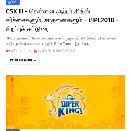
ஐபிஎல்
CSK !!! - சென்னை சூப்பர் கிங்ஸ்
சர்ச்சைகளும், சாதனைகளும் - #IPL2018 -
சிறப்புக் கட்டுரை ​
​ IPL பருவகாலம் கோலாகலமாக உலகம் முழுவதும் கிரிக்கெட் ரசிகர்களால்
வரவேற்கப்படும் காலகட்டத்தில் Roar Tamil இடமிருந்…
ARV Loshan
4/02/2018 08:32:00 AM
READ MORE »