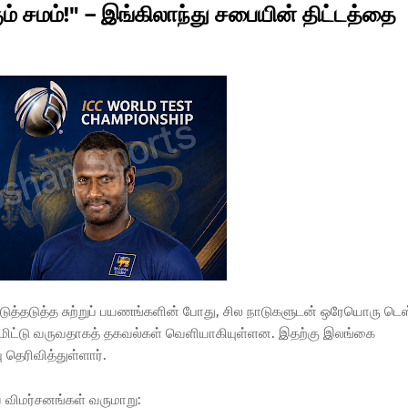
ம் சமம்!" – இங்கிலாந்து சபையின் திட்டத்தை
ுத்தடுத்த சுற்றுப் பயணங்களின் போது, சில நாடுகளுடன் ஒரேயொரு டெஸ
டமிட்டு வருவதாகத் தகவல்கள் வெளியாகியுள்ளன. இதற்கு இலங்கை
பு தெரிவித்துள்ளார்.
 விமர்சனங்கள் வருமாறு: