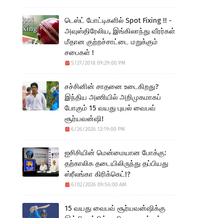
டெஸ்ட் போட்டிகளில் Spot Fixing !! -
அவுஸ்திரேலிய, இங்கிலாந்து வீரர்கள்
மீதான குற்றச்சாட்டை மறுக்கும்
சபைகள் !
5/27/2018 09:29:00 PM
சச்சினின் சாதனை உடைகிறது?
இந்திய அணியில் அறிமுகமாகப்
போகும் 15 வயது புயல் வைபவ்
சூர்யவன்ஷி!
6/26/2026 12:19:00 PM
ஐசிசியின் மென்மையான போக்கு:
தற்காலிக தடையிலிருந்து தப்பியது
ஸ்ரீலங்கா கிரிக்கெட்!?
6/02/2026 09:56:00 AM
15 வயது வைபவ் சூர்யவன்ஷிக்கு