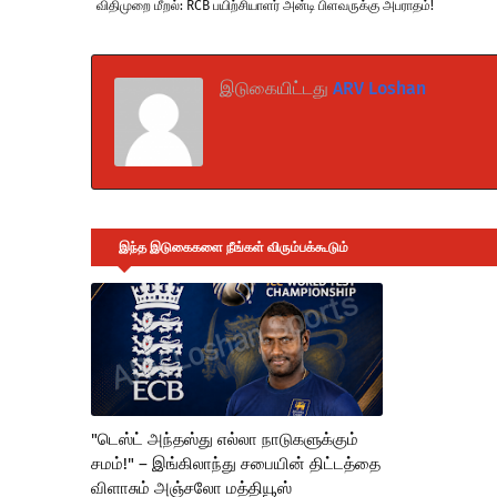
விதிமுறை மீறல்: RCB பயிற்சியாளர் அன்டி பிளவருக்கு அபராதம்!
இடுகையிட்டது
ARV Loshan
இந்த இடுகைகளை நீங்கள் விரும்பக்கூடும்
"டெஸ்ட் அந்தஸ்து எல்லா நாடுகளுக்கும்
சமம்!" – இங்கிலாந்து சபையின் திட்டத்தை
விளாசும் அஞ்சலோ மத்தியூஸ்