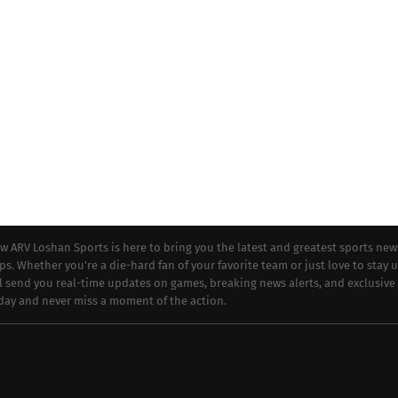
ew ARV Loshan Sports is here to bring you the latest and greatest sports new
ips. Whether you're a die-hard fan of your favorite team or just love to stay 
ll send you real-time updates on games, breaking news alerts, and exclusive
oday and never miss a moment of the action.