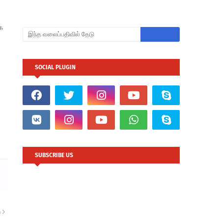
க
SOCIAL PLUGIN
SUBSCRIBE US
ு