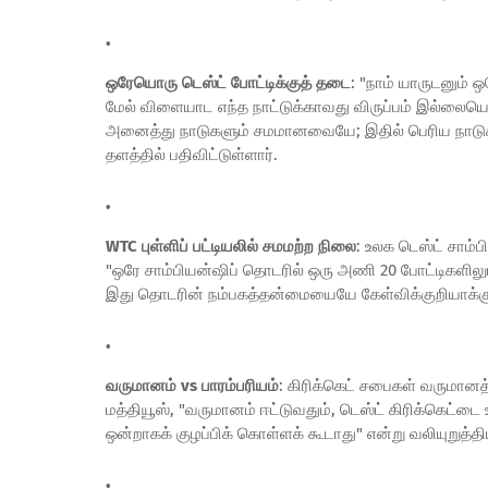
ஒரேயொரு டெஸ்ட் போட்டிக்குத் தடை
:
"நாம் யாருடனும் ஒ
மேல் விளையாட எந்த நாட்டுக்காவது விருப்பம் இல்லையென
அனைத்து நாடுகளும் சமமானவையே; இதில் பெரிய நாடுகள்
தளத்தில் பதிவிட்டுள்ளார்.
WTC புள்ளிப் பட்டியலில் சமமற்ற நிலை
:
உலக டெஸ்ட் சாம்பிய
"ஒரே சாம்பியன்ஷிப் தொடரில் ஒரு அணி 20 போட்டிகளில
இது தொடரின் நம்பகத்தன்மையையே கேள்விக்குறியாக்கும்
வருமானம் vs பாரம்பரியம்
:
கிரிக்கெட்
சபைகள்
வருமானத்
மத்தியூஸ்
, "வருமானம் ஈட்டுவதும், டெஸ்ட் கிரிக்கெட்ட
ஒன்றாகக் குழப்பிக் கொள்ளக் கூடாது" என்று வலியுறுத்திய