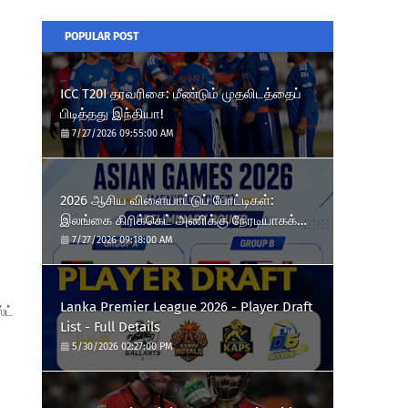
POPULAR POST
ICC T20I தரவரிசை: மீண்டும் முதலிடத்தைப்
பிடித்தது இந்தியா!
7/27/2026 09:55:00 AM
2026 ஆசிய விளையாட்டுப் போட்டிகள்:
இலங்கை கிரிக்கெட் அணிக்கு நேரடியாகக்
காலிறுதி வாய்ப்பு!
7/27/2026 09:18:00 AM
Lanka Premier League 2026 - Player Draft
்ட்
List - Full Details
5/30/2026 02:27:00 PM