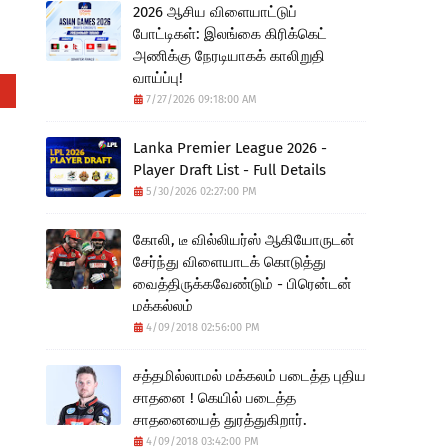
2026 ஆசிய விளையாட்டுப்
போட்டிகள்: இலங்கை கிரிக்கெட்
அணிக்கு நேரடியாகக் காலிறுதி
வாய்ப்பு!
7/27/2026 09:18:00 AM
Lanka Premier League 2026 -
Player Draft List - Full Details
5/30/2026 02:27:00 PM
கோலி, டீ வில்லியர்ஸ் ஆகியோருடன்
சேர்ந்து விளையாடக் கொடுத்து
வைத்திருக்கவேண்டும் - பிரென்டன்
மக்கல்லம்
4/09/2018 02:56:00 PM
சத்தமில்லாமல் மக்கலம் படைத்த புதிய
சாதனை ! கெயில் படைத்த
சாதனையைத் துரத்துகிறார்.
4/09/2018 03:42:00 PM