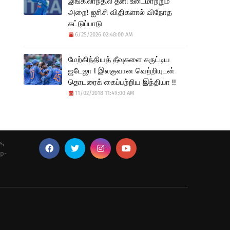
இங்கிலாந்தில் தனி உடைமாற்றும்
அறை! ஐசிசி விதிகளால் விநோத
கட்டுப்பாடு
6/25/2026 02:48:00 AM
மேற்கிந்தியத் தீவுகளை சுருட்டிய
ஜடேஜா ! இலகுவான வெற்றியுடன்
தொடரைக் கைப்பற்றிய இந்தியா !!
11/02/2018 11:49:00 AM
s,
up-