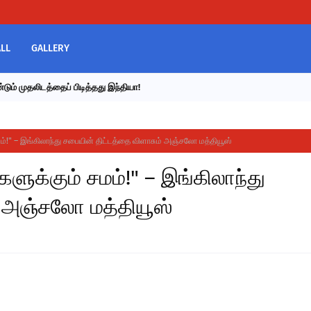
LL
GALLERY
டும் முதலிடத்தைப் பிடித்தது இந்தியா!
மம்!" – இங்கிலாந்து சபையின் திட்டத்தை விளாசும் அஞ்சலோ மத்தியூஸ்
களுக்கும் சமம்!" – இங்கிலாந்து
் அஞ்சலோ மத்தியூஸ்