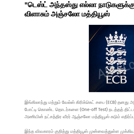
"டெஸ்ட் அந்தஸ்து எல்லா நாடுகளுக்கு
விளாசும் அஞ்சலோ மத்தியூஸ்
இங்கிலாந்து மற்றும் வேல்ஸ் கிரிக்கெட்
சபை
(ECB) தனது அட
போட்டி கொண்ட தொடர்களை (One-off Test) நடத்தத் திட்
அணியின் நட்சத்திர வீரர் ஆஞ்சலோ
மத்தியூஸ்
கடும் எதிர்ப்
இந்த விவகாரம் குறித்து
மத்தியூஸ்
முன்வைத்துள்ள முக்கிய