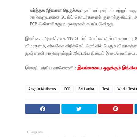
வர்த்தக ரீதியான நெருக்கடி
:
ஒளிபரப்பு உரிமம் மற்றும் 
நாடுகளுடனான டெஸ்ட் தொடர்களைக் குறைத்துவிட்டு, அத
ECB ஆலோசித்து வருவதாகக் கூறப்படுகிறது.
இலங்கை அணிக்காக 119 டெஸ்ட் போட்டிகளில் விளையாடி 
விமர்சனம், சர்வதேச கிரிக்கெட் அரங்கில் பெரும் விவாதத்தைக
முன்னணி நாடுகளுக்கும் இடையே நிலவும் இடைவெளியை இது
இதைப் பற்றிய காணொளி :
இலங்கையை ஒதுக்கும் இங்கிலாந
Angelo Mathews
ECB
Sri Lanka
Test
World Test
பழையவை