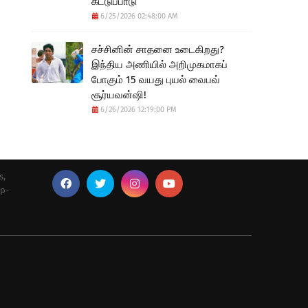
கட்டுப்பாடு
6/25/2026 02:48:00 AM
சச்சினின் சாதனை உடைகிறது?
இந்திய அணியில் அறிமுகமாகப்
போகும் 15 வயது புயல் வைபவ்
சூர்யவன்ஷி!
6/26/2026 12:19:00 PM
s,
up-