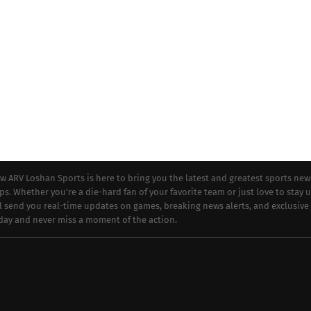
ew ARV Loshan Sports is here to bring you the latest and greatest sports new
ips. Whether you're a die-hard fan of your favorite team or just love to stay 
ll send you real-time updates on games, breaking news alerts, and exclusive
oday and never miss a moment of the action.