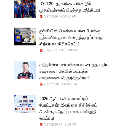
ICC T20I தரவரிசை: மீண்டும்
முதலிடத்தைப் பிடித்தது இந்தியா!
7/27/2026 09:55:00 AM
ஐசிசியின் மென்மையான போக்கு:
தற்காலிக தடையிலிருந்து தப்பியது
ஸ்ரீலங்கா கிரிக்கெட்!?
6/02/2026 09:56:00 AM
சத்தமில்லாமல் மக்கலம் படைத்த புதிய
சாதனை ! கெயில் படைத்த
சாதனையைத் துரத்துகிறார்.
4/09/2018 03:42:00 PM
2026 ஆசிய விளையாட்டுப்
போட்டிகள்: இலங்கை கிரிக்கெட்
அணிக்கு நேரடியாகக் காலிறுதி
வாய்ப்பு!
7/27/2026 09:18:00 AM