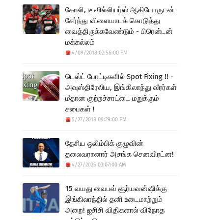
கோலி, டீ வில்லியர்ஸ் ஆகியோருடன்
சேர்ந்து விளையாடக் கொடுத்து
வைத்திருக்கவேண்டும் - பிரென்டன்
மக்கல்லம்
4/09/2018 02:56:00 PM
டெஸ்ட் போட்டிகளில் Spot Fixing !! -
அவுஸ்திரேலிய, இங்கிலாந்து வீரர்கள்
மீதான குற்றச்சாட்டை மறுக்கும்
சபைகள் !
5/27/2018 09:29:00 PM
தேசிய ஒலிம்பிக் குழுவின்
தலைவரானார் அசங்க செனவிரட்ன!
4/27/2026 03:07:00 AM
15 வயது வைபவ் சூர்யவன்ஷிக்கு
இங்கிலாந்தில் தனி உடைமாற்றும்
அறை! ஐசிசி விதிகளால் விநோத