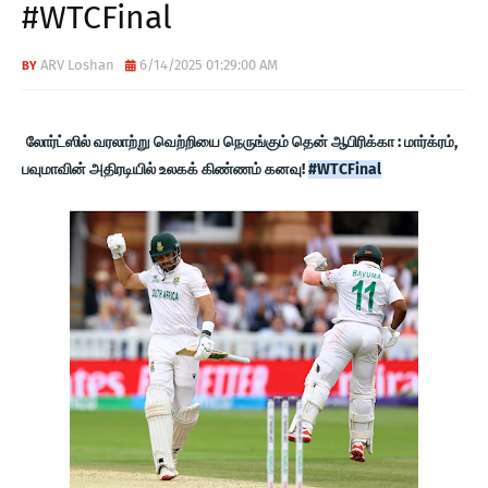
#WTCFinal
T
E
ARV Loshan
6/14/2025 01:29:00 AM
S
லோர்ட்ஸில் வரலாற்று வெற்றியை நெருங்கும் தென் ஆபிரிக்கா : மார்க்ரம்,
பவுமாவின் அதிரடியில் உலகக் கிண்ணம் கனவு!
#WTCFinal