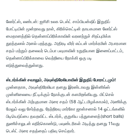
லோர்ட்ஸ், லண்டன்: ஐசிசி உலக டெஸ்ட் சாம்பியன்ஷிப் இறுதிப்
போட்டியின் மூன்றாவது நாள், கிரிக்கெட்டின் தாயகமான லோர்ட்ஸ்
மைதானத்தில் தென்னாப்பிரிக்காவின் வரலாற்றுச் சிறப்புமிக்க
துரத்தலால் அனல் பறந்தது. அதிரடி வீரர் எய்டன் மார்க்ரமின் அபாரமான
சதம் மற்றும் தலைவர் டெம்பா பவுமாவின் உறுதியான இணைப்பாட்டம்,
தென்னாப்பிரிக்காவை வெற்றியை நோக்கி ஒரு படி
எடுத்துவைத்துள்ளது.
ஸ்டார்க்கின் சவாலும், அவுஸ்திரேலியாவின் இறுதிப் போராட்டமும்!
முன்னதாக, அவுஸ்திரேலியா தனது இரண்டாவது இன்னிங்ஸ்
முன்னிலையை நீட்டிக்கும் நோக்குடன் களமிறங்கியது. மிட்செல்
ஸ்டார்க்கின் அற்புதமான அரை சதம் (58 ஆட்டமிழக்காமல்), அணிக்கு
மேலும் வலு சேர்த்தது. நேற்றிரவு மார்கோ ஜான்சனால் 14 ஓட்டங்களில்
பிடியெடுப்பை தவறவிட்ட ஸ்டார்க், குறுகிய பந்துகளைத்(short balls)
துணிச்சலுடன் எதிர்கொண்டு, பவுண்டரிகள் அடித்து தனது 11வது
டெஸ்ட் அரை சதத்தைப் பதிவு செய்தார்.