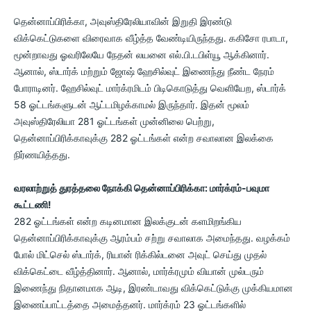
தென்னாப்பிரிக்கா, அவுஸ்திரேலியாவின் இறுதி இரண்டு
விக்கெட்டுகளை விரைவாக வீழ்த்த வேண்டியிருந்தது. ககிசோ ரபாடா,
மூன்றாவது ஓவரிலேயே நேதன் லயனை எல்.பி.டபிள்யூ ஆக்கினார்.
ஆனால், ஸ்டார்க் மற்றும் ஜோஷ் ஹேசில்வுட் இணைந்து நீண்ட நேரம்
போராடினர். ஹேசில்வுட் மார்க்ரமிடம் பிடிகொடுத்து வெளியேற, ஸ்டார்க்
58 ஓட்டங்களுடன் ஆட்டமிழக்காமல் இருந்தார். இதன் மூலம்
அவுஸ்திரேலியா 281 ஓட்டங்கள் முன்னிலை பெற்று,
தென்னாப்பிரிக்காவுக்கு 282 ஓட்டங்கள் என்ற சவாலான இலக்கை
நிர்ணயித்தது.
வரலாற்றுத் துரத்தலை நோக்கி தென்னாப்பிரிக்கா: மார்க்ரம்-பவுமா
கூட்டணி!
282 ஓட்டங்கள் என்ற கடினமான இலக்குடன் களமிறங்கிய
தென்னாப்பிரிக்காவுக்கு ஆரம்பம் சற்று சவாலாக அமைந்தது. வழக்கம்
போல் மிட்செல் ஸ்டார்க், ரியான் ரிக்கில்டனை அவுட் செய்து முதல்
விக்கெட்டை வீழ்த்தினார். ஆனால், மார்க்ரமும் வியான் முல்டரும்
இணைந்து நிதானமாக ஆடி, இரண்டாவது விக்கெட்டுக்கு முக்கியமான
இணைப்பாட்டத்தை அமைத்தனர். மார்க்ரம் 23 ஓட்டங்களில்