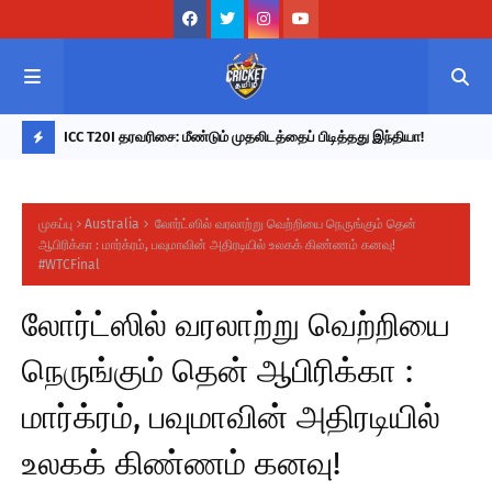
ொடர்ந்து
ICC T20I தரவரிசை: மீண்டும் முதலிடத்தைப் பிடித்தது இந்தியா!
202
ா குப்தா!
நேர
L
A
முகப்பு
Australia
லோர்ட்ஸில் வரலாற்று வெற்றியை நெருங்கும் தென்
T
ஆபிரிக்கா : மார்க்ரம், பவுமாவின் அதிரடியில் உலகக் கிண்ணம் கனவு!
#WTCFinal
E
S
லோர்ட்ஸில் வரலாற்று வெற்றியை
T
நெருங்கும் தென் ஆபிரிக்கா :
U
P
மார்க்ரம், பவுமாவின் அதிரடியில்
D
உலகக் கிண்ணம் கனவு!
A