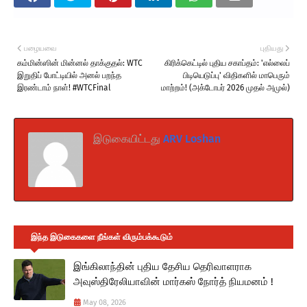
பழையவை
புதியது
கம்மின்ஸின் மின்னல் தாக்குதல்: WTC
கிரிக்கெட்டில் புதிய சகாப்தம்: 'எல்லைப்
இறுதிப் போட்டியில் அனல் பறந்த
பிடியெடுப்பு' விதிகளில் மாபெரும்
இரண்டாம் நாள்! #WTCFinal
மாற்றம்! (அக்டோபர் 2026 முதல் அமுல்)
இடுகையிட்டது
ARV Loshan
இந்த இடுகைகளை நீங்கள் விரும்பக்கூடும்
இங்கிலாந்தின் புதிய தேசிய தெரிவாளராக
அவுஸ்திரேலியாவின் மார்கஸ் நோர்த் நியமனம் !
May 08, 2026