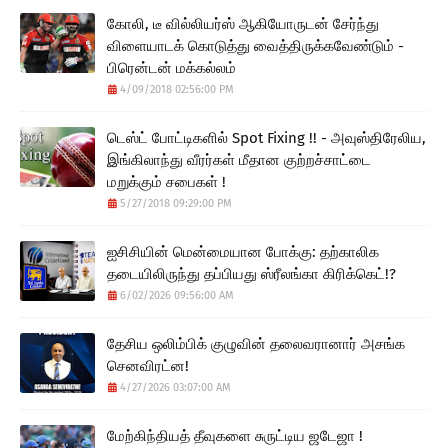
கோலி, டீ வில்லியர்ஸ் ஆகியோருடன் சேர்ந்து
விளையாடக் கொடுத்து வைத்திருக்கவேண்டும் -
பிரென்டன் மக்கல்லம்
4/09/2018 02:56:00 PM
டெஸ்ட் போட்டிகளில் Spot Fixing !! - அவுஸ்திரேலிய,
இங்கிலாந்து வீரர்கள் மீதான குற்றச்சாட்டை
மறுக்கும் சபைகள் !
5/27/2018 09:29:00 PM
ஐசிசியின் மென்மையான போக்கு: தற்காலிக
தடையிலிருந்து தப்பியது ஸ்ரீலங்கா கிரிக்கெட்!?
6/02/2026 09:56:00 AM
தேசிய ஒலிம்பிக் குழுவின் தலைவரானார் அசங்க
செனவிரட்ன!
4/27/2026 03:07:00 AM
மேற்கிந்தியத் தீவுகளை சுருட்டிய ஜடேஜா !