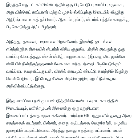
இருந்தபோது பட் கம்மின்ஸ் பந்தில் ஒரு பிடியெடுப்பு வாய்ப்பு உருவாக,
அது விக்கெட் காப்பாளர் மற்றும் முதல் ஸ்லிப்புக்கு இடையில் விழுந்து
அதிர்ஷ்டவசமாகத் தப்பினார். ஆனால் முல்டர், ஸ்டார்க் பந்தில் கவருக்கு
பிடிகொடுத்து ஆட்டமிழந்தார்.
அடுத்து, தலைவர் பவுமா களமிறங்கினார். இரண்டு ஓட்டங்கள்
எடுத்திருந்த நிலையில் ஸ்டார்க் வீசிய குறுகிய பந்தில் அவருக்கு ஒரு
வாய்ப்பு கிடைத்தது. ஸ்டீவ் ஸ்மித், வழமையாக நிற்பதை விட முன்னே
ஸ்லிப்பில் நின்றிருந்ததனால் வேகமாக வந்த பந்தைப் பிடியெடுக்கும்
வாய்ப்பை தவறவிட்டதுடன், விரலில் காயமும் ஏற்பட்டு களத்தில் இருந்து
வெளியேறினார். இப்போது சின்ன விரலில் முறிவு ஏற்பட்டுள்ளதாக
அறிவிக்கப்பட்டுள்ளது.
இந்த வாய்ப்பை நன்கு பயன்படுத்திக்கொண்ட பவுமா, காயத்தின்
இடையேயும், மார்க்ரமுடன் இணைந்து ஒரு உறுதியான
இணைப்பாட்டத்தை உருவாக்கினார். மார்க்ரம் 69 பந்துகளில் தனது அரை
சதத்தைக் கடந்தார். பின்னர், தனது ஆட்டத்தை மெருகேற்றி, அழகிய
முறையில் பவுண்டரிகளை அடித்து தனது சதத்தை எட்டினார். லயன்
பந்தில் ஒரு ஸ்லாக் ஸ்வீப் மூலம் அரைவாய்ப்பை வழங்கினாலும், அது