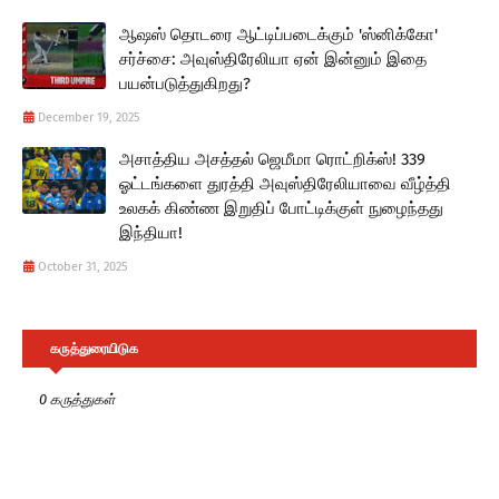
ஆஷஸ் தொடரை ஆட்டிப்படைக்கும் 'ஸ்னிக்கோ'
சர்ச்சை: அவுஸ்திரேலியா ஏன் இன்னும் இதை
பயன்படுத்துகிறது?
December 19, 2025
அசாத்திய அசத்தல் ஜெமீமா ரொட்றிக்ஸ்! 339
ஓட்டங்களை துரத்தி அவுஸ்திரேலியாவை வீழ்த்தி
உலகக் கிண்ண இறுதிப் போட்டிக்குள் நுழைந்தது
இந்தியா!
October 31, 2025
கருத்துரையிடுக
0 கருத்துகள்